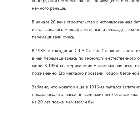
конструкция бетономешалок – движущейся и стациона
немного раньше.
В начале 20 века строительство с использованием бе
использовались малоэффективные и нескладные конны
перемешивали смесь.
В 1935-м гражданин США Стефан Степанян запатенто
в ней перемешивалась по технологии естественного 
мире. В 1954-м американская Национальная цементн
пожизненно. Его негласно прозвали “отцом бетонно
Забавно, что новатор еще в 1916-м пытался запатент
показалось, что шасси не выдержит вес бетономешал
на 20 лет позже, чем могли бы.