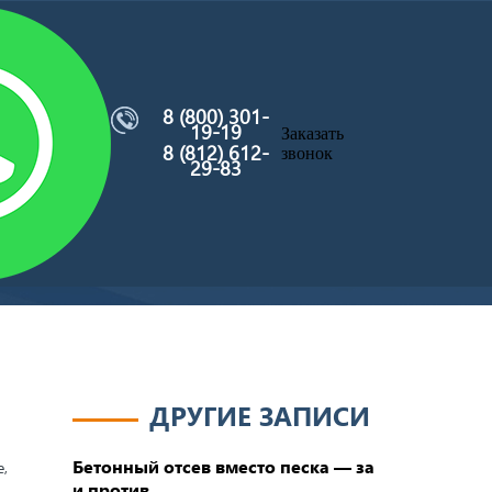
8 (800) 301-
19-19
Заказать
8 (812) 612-
звонок
29-83
ДРУГИЕ ЗАПИСИ
Бетонный отсев вместо песка — за
е,
и против