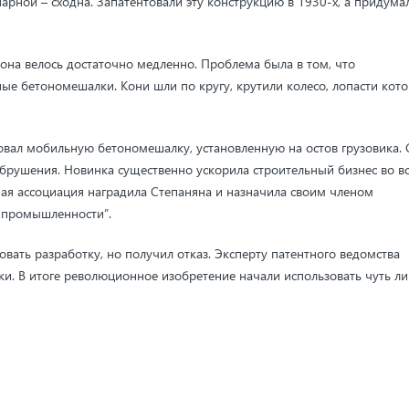
рной – сходна. Запатентовали эту конструкцию в 1930-х, а придума
тона велось достаточно медленно. Проблема была в том, что
е бетономешалки. Кони шли по кругу, крутили колесо, лопасти кото
вал мобильную бетономешалку, установленную на остов грузовика. 
обрушения. Новинка существенно ускорила строительный бизнес во в
ая ассоциация наградила Степаняна и назначила своим членом
й промышленности”.
овать разработку, но получил отказ. Эксперту патентного ведомства
ки. В итоге революционное изобретение начали использовать чуть ли