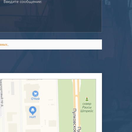
нных
.