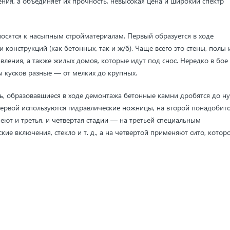
ния, а объединяет их прочность, невысокая цена и широкий спектр
осятся к насыпным стройматериалам. Первый образуется в ходе
конструкций (как бетонных, так и ж/б). Чаще всего это стены, полы 
ения, а также жилых домов, которые идут под снос. Нередко в бое
 кусков разные — от мелких до крупных.
ть, образовавшиеся в ходе демонтажа бетонные камни дробятся до н
первой используются гидравлические ножницы, на второй понадобитс
еют и третья, и четвертая стадии — на третьей специальным
ие включения, стекло и т. д., а на четвертой применяют сито, котор