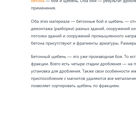
бетона
— бой и щебень. Оба они — результат дробле
применения.
Оба этих материала — бетонные бой и щебень — отн
демонтажа (разборки) разных зданий, сооружений или 
потолки зданий и сооружений промышленного направл
бетона присутствуют и фрагменты арматуры. Размеры
Бетонный щебень — это уже производная боя. То ес
фракции. Всего есть четыре стадии дробления — на 
установка для дробления. Также свои особенности им
приспособление с магнитов удаляются все металлическ
позволяет сортировать щебень по фракциям.