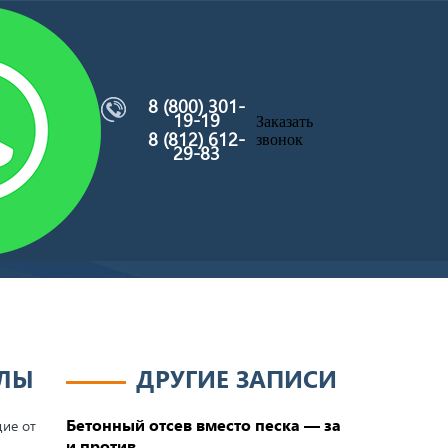
8 (800) 301-
19-19
Заказать
8 (812) 612-
звонок
29-83
АЛЫ
ДРУГИЕ ЗАПИСИ
Бетонный отсев вместо песка — за
щие от
и против