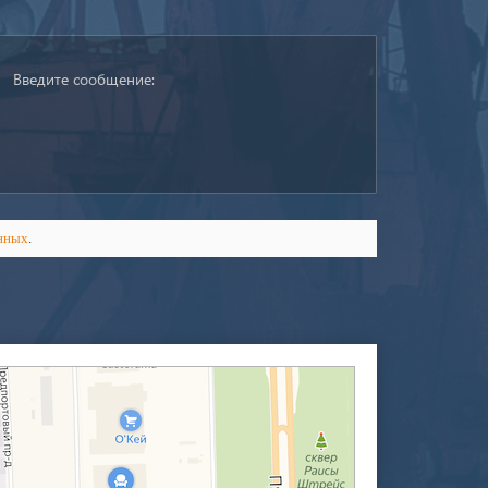
нных
.