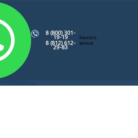
8 (800) 301-
19-19
Заказать
8 (812) 612-
звонок
29-83