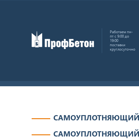
Работаем пн-
пт с 9:00 до
19:00
поставки
круглосуточно
Главная
Бетон товарный
Самоуплотняющийся
САМОУПЛОТНЯЮЩИЙС
САМОУПЛОТНЯЮЩИЙСЯ