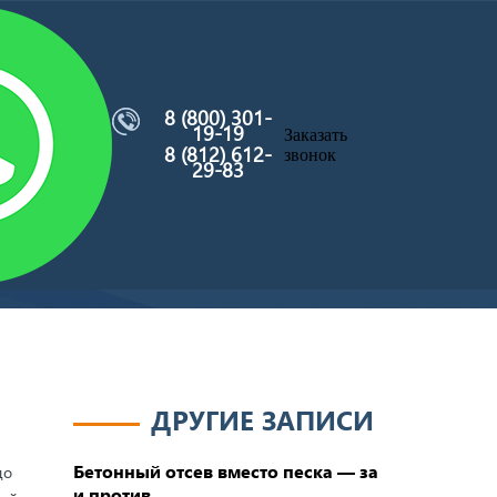
8 (800) 301-
19-19
Заказать
8 (812) 612-
звонок
29-83
ДРУГИЕ ЗАПИСИ
Бетонный отсев вместо песка — за
до
и против