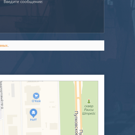
нных
.