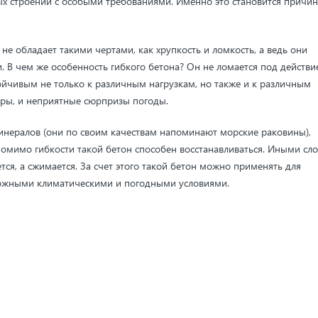
ых строений с особыми требованиями. Именно это становится причи
е обладает такими чертами, как хрупкость и ломкость, а ведь они
 В чем же особенность гибкого бетона? Он не ломается под действи
тойчивым не только к различным нагрузкам, но также и к различным
оры, и неприятные сюрпризы погоды.
 минералов (они по своим качествам напоминают морские раковины),
омимо гибкости такой бетон способен восстанавливаться. Иными сло
тся, а сжимается. За счет этого такой бетон можно применять для
сложными климатическими и погодными условиями.