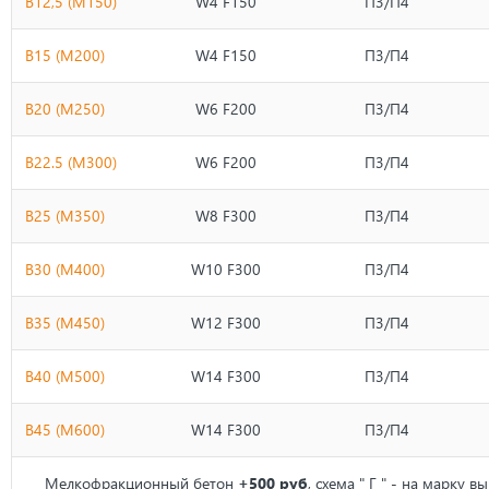
B12,5 (М150)
W4 F150
П3/П4
B15 (М200)
W4 F150
П3/П4
B20 (М250)
W6 F200
П3/П4
B22.5 (М300)
W6 F200
П3/П4
B25 (М350)
W8 F300
П3/П4
B30 (М400)
W10 F300
П3/П4
В35 (М450)
W12 F300
П3/П4
B40 (М500)
W14 F300
П3/П4
B45 (М600)
W14 F300
П3/П4
Мелкофракционный бетон
+500 руб
, схема " Г " - на марку 