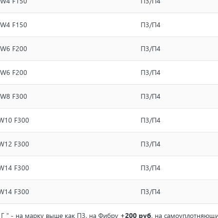
W4 F150
П3/П4
W4 F150
П3/П4
W6 F200
П3/П4
W6 F200
П3/П4
W8 F300
П3/П4
W10 F300
П3/П4
W12 F300
П3/П4
W14 F300
П3/П4
W14 F300
П3/П4
" Г " - на марку выше как П3, на Фибру
+200 руб
, на самоуплотняющ