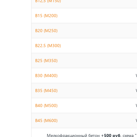
B12,5 (М150)
B15 (М200)
B20 (М250)
B22.5 (М300)
B25 (М350)
B30 (М400)
В35 (М450)
B40 (М500)
B45 (М600)
Мелкофракционный бетон
+500 руб
, схема 