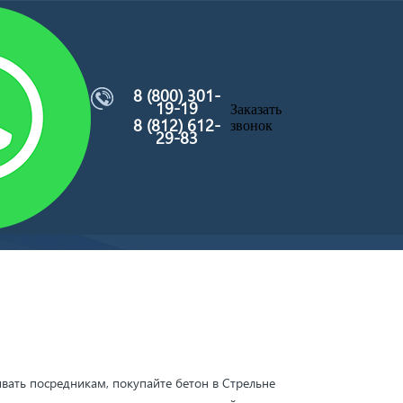
8 (800) 301-
19-19
Заказать
8 (812) 612-
звонок
29-83
вать посредникам, покупайте бетон в Стрельне