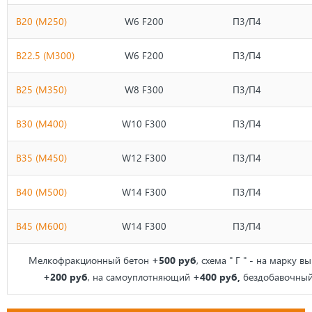
B20 (М250)
W6 F200
П3/П4
B22.5 (М300)
W6 F200
П3/П4
B25 (М350)
W8 F300
П3/П4
B30 (М400)
W10 F300
П3/П4
В35 (М450)
W12 F300
П3/П4
B40 (М500)
W14 F300
П3/П4
B45 (М600)
W14 F300
П3/П4
Мелкофракционный бетон
+500 руб
, схема " Г " - на марку 
+200 руб
, на самоуплотняющий
+400 руб,
бездобавочны